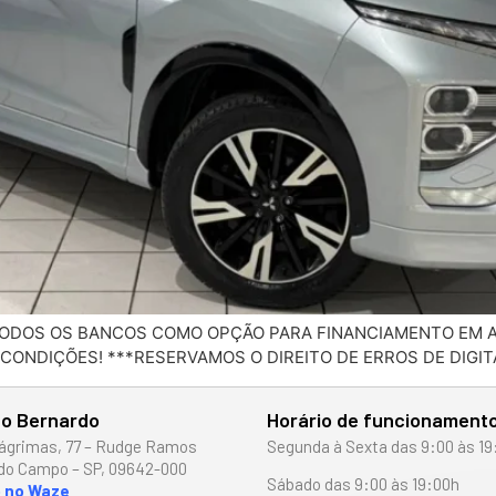
 TODOS OS BANCOS COMO OPÇÃO PARA FINANCIAMENTO EM A
 CONDIÇÕES! ***RESERVAMOS O DIREITO DE ERROS DE DIGI
o Bernardo
Horário de funcionament
ágrimas, 77 – Rudge Ramos
Segunda à Sexta das 9:00 às 19
do Campo – SP, 09642-000
Sábado das 9:00 às 19:00h
o no Waze