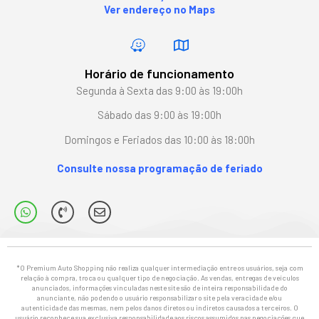
Ver endereço no Maps
Horário de funcionamento
Segunda à Sexta das 9:00 às 19:00h
Sábado das 9:00 às 19:00h
Domingos e Feriados das 10:00 às 18:00h
Consulte nossa programação de feriado
*O Premium Auto Shopping não realiza qualquer intermediação entre os usuários, seja com
relação à compra, troca ou qualquer tipo de negociação. As vendas, entregas de veículos
anunciados, informações vinculadas neste site são de inteira responsabilidade do
anunciante, não podendo o usuário responsabilizar o site pela veracidade e/ou
autenticidade das mesmas, nem pelos danos diretos ou indiretos causados a terceiros. O
usuário reconhece sua exclusiva responsabilidade aos riscos assumidos nas negociações que