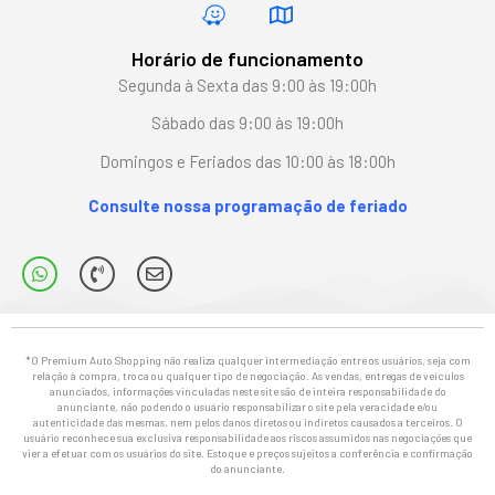
Horário de funcionamento
Segunda à Sexta das 9:00 às 19:00h
Sábado das 9:00 às 19:00h
Domingos e Feriados das 10:00 às 18:00h
Consulte nossa programação de feriado
*O Premium Auto Shopping não realiza qualquer intermediação entre os usuários, seja com
relação à compra, troca ou qualquer tipo de negociação. As vendas, entregas de veículos
anunciados, informações vinculadas neste site são de inteira responsabilidade do
anunciante, não podendo o usuário responsabilizar o site pela veracidade e/ou
autenticidade das mesmas, nem pelos danos diretos ou indiretos causados a terceiros. O
usuário reconhece sua exclusiva responsabilidade aos riscos assumidos nas negociações que
vier a efetuar com os usuários do site. Estoque e preços sujeitos a conferência e confirmação
do anunciante.