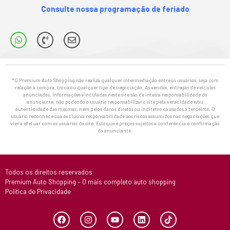
Consulte nossa programação de feriado
*O Premium Auto Shopping não realiza qualquer intermediação entre os usuários, seja com
relação à compra, troca ou qualquer tipo de negociação. As vendas, entregas de veículos
anunciados, informações vinculadas neste site são de inteira responsabilidade do
anunciante, não podendo o usuário responsabilizar o site pela veracidade e/ou
autenticidade das mesmas, nem pelos danos diretos ou indiretos causados a terceiros. O
usuário reconhece sua exclusiva responsabilidade aos riscos assumidos nas negociações que
vier a efetuar com os usuários do site. Estoque e preços sujeitos a conferência e confirmação
do anunciante.
Todos os direitos reservados
Premium Auto Shopping – O mais completo auto shopping
Política de Privacidade