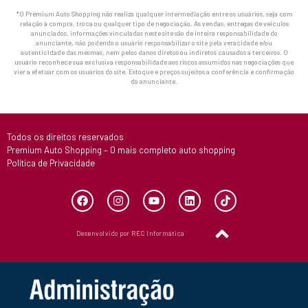
*O Premium Auto Shopping não realiza qualquer intermediação entre os usuários, seja com
relação à compra, troca ou qualquer tipo de negociação. As vendas, entregas de veículos
anunciados, informações vinculadas neste site são de inteira responsabilidade do
anunciante, não podendo o usuário responsabilizar o site pela veracidade e/ou
autenticidade das mesmas, nem pelos danos diretos ou indiretos causados a terceiros. O
usuário reconhece sua exclusiva responsabilidade aos riscos assumidos nas negociações que
vier a efetuar com os usuários do site. Estoque e preços sujeitos a conferência e confirmação
do anunciante.
Todos os direitos reservados
Premium Auto Shopping – O mais completo auto shopping
Política de Privacidade
Desenvolvido por REC Informática