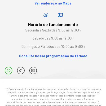
Ver endereço no Maps
Horário de funcionamento
Segunda à Sexta das 9:00 às 19:00h
Sábado das 9:00 às 19:00h
Domingos e Feriados das 10:00 às 18:00h
Consulte nossa programação de feriado
*O Premium Auto Shopping não realiza qualquer intermediação entre os usuários, seja com
relação à compra, troca ou qualquer tipo de negociação. As vendas, entregas de veículos
anunciados, informações vinculadas neste site são de inteira responsabilidade do
anunciante, não podendo o usuário responsabilizar o site pela veracidade e/ou
autenticidade das mesmas, nem pelos danos diretos ou indiretos causados a terceiros. O
usuário reconhece sua exclusiva responsabilidade aos riscos assumidos nas negociações que