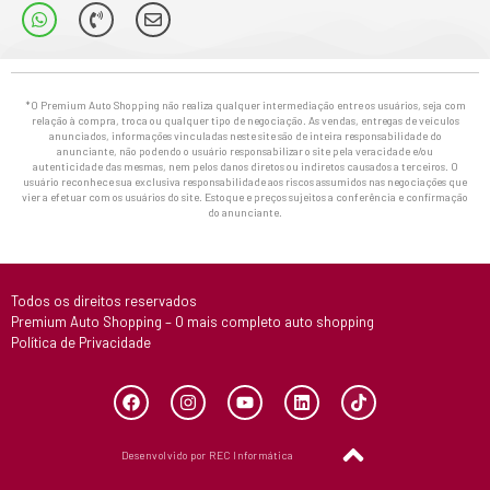
*O Premium Auto Shopping não realiza qualquer intermediação entre os usuários, seja com
relação à compra, troca ou qualquer tipo de negociação. As vendas, entregas de veículos
anunciados, informações vinculadas neste site são de inteira responsabilidade do
anunciante, não podendo o usuário responsabilizar o site pela veracidade e/ou
autenticidade das mesmas, nem pelos danos diretos ou indiretos causados a terceiros. O
usuário reconhece sua exclusiva responsabilidade aos riscos assumidos nas negociações que
vier a efetuar com os usuários do site. Estoque e preços sujeitos a conferência e confirmação
do anunciante.
Todos os direitos reservados
Premium Auto Shopping – O mais completo auto shopping
Política de Privacidade
Desenvolvido por REC Informática