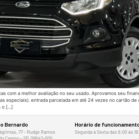
as com a melhor avaliação no seu usado. Aprovamos seu financ
as especiais). entrada parcelada em até 24 vezes no cartão de c
 o […]
o Bernardo
Horário de funcionament
ágrimas, 77 – Rudge Ramos
Segunda à Sexta das 9:00 às 19
do Campo – SP, 09642-000