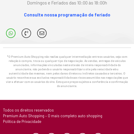
Domingos e Feriados das 10:00 às 18:00h
Consulte nossa programação de feriado
*O Premium Auto Shopping não realiza qualquer intermediação entre os usuários, seja com
relação à compra, troca ou qualquer tipo de negociação. As vendas, entregas de veículos
anunciados, informações vinculadas neste site são de inteira responsabilidade do
anunciante, não podendo o usuário responsabilizar o site pela veracidade e/ou
autenticidade das mesmas, nem pelos danos diretos ou indiretos causados a terceiros. O
usuário reconhece sua exclusiva responsabilidade aos riscos assumidos nas negociações que
vier a efetuar com os usuários do site. Estoque e preços sujeitos a conferência e confirmação
do anunciante.
Todos os direitos reservados
Premium Auto Shopping – O mais completo auto shopping
Política de Privacidade