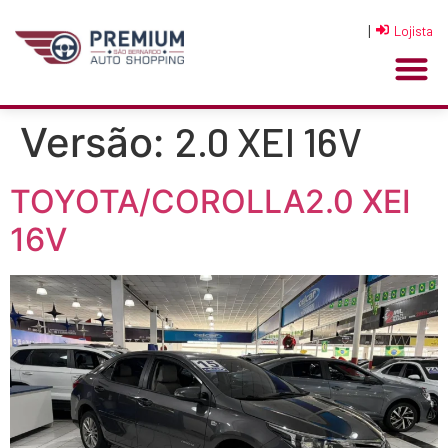
|
Lojista
2.0 XEI 16V
Versão:
TOYOTA/COROLLA2.0 XEI
16V