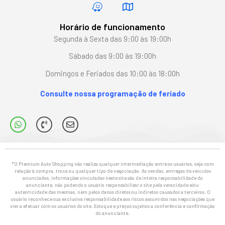
Horário de funcionamento
Segunda à Sexta das 9:00 às 19:00h
Sábado das 9:00 às 19:00h
Domingos e Feriados das 10:00 às 18:00h
Consulte nossa programação de feriado
*O Premium Auto Shopping não realiza qualquer intermediação entre os usuários, seja com
relação à compra, troca ou qualquer tipo de negociação. As vendas, entregas de veículos
anunciados, informações vinculadas neste site são de inteira responsabilidade do
anunciante, não podendo o usuário responsabilizar o site pela veracidade e/ou
autenticidade das mesmas, nem pelos danos diretos ou indiretos causados a terceiros. O
usuário reconhece sua exclusiva responsabilidade aos riscos assumidos nas negociações que
vier a efetuar com os usuários do site. Estoque e preços sujeitos a conferência e confirmação
do anunciante.