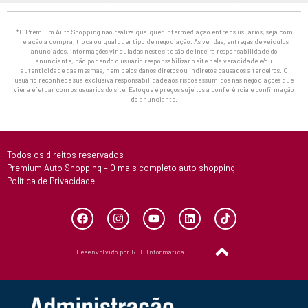
*O Premium Auto Shopping não realiza qualquer intermediação entre os usuários, seja com
relação à compra, troca ou qualquer tipo de negociação. As vendas, entregas de veículos
anunciados, informações vinculadas neste site são de inteira responsabilidade do
anunciante, não podendo o usuário responsabilizar o site pela veracidade e/ou
autenticidade das mesmas, nem pelos danos diretos ou indiretos causados a terceiros. O
usuário reconhece sua exclusiva responsabilidade aos riscos assumidos nas negociações que
vier a efetuar com os usuários do site. Estoque e preços sujeitos a conferência e confirmação
do anunciante.
Todos os direitos reservados
Premium Auto Shopping – O mais completo auto shopping
Política de Privacidade
Desenvolvido por REC Informática