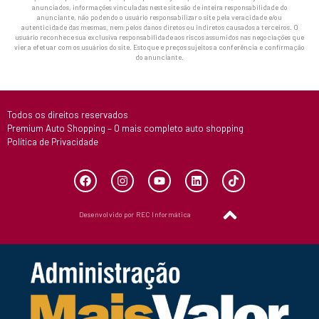
anunciados, informações vinculadas neste site são de inteira responsabilidade do
anunciante, não podendo o usuário responsabilizar o site pela veracidade e/ou
autenticidade das mesmas, nem pelos danos diretos ou indiretos causados a terceiros. O
usuário reconhece sua exclusiva responsabilidade aos riscos assumidos nas negociações que
vier a efetuar com os usuários do site. Estoque e preços sujeitos a conferência e confirmação
do anunciante.
Todos os direitos reservados
Premium Auto Shopping – O mais completo auto shopping
Política de Privacidade
Desenvolvido por REC Informática