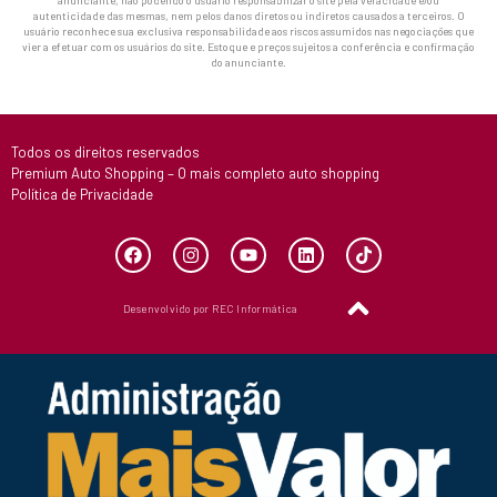
autenticidade das mesmas, nem pelos danos diretos ou indiretos causados a terceiros. O
usuário reconhece sua exclusiva responsabilidade aos riscos assumidos nas negociações que
vier a efetuar com os usuários do site. Estoque e preços sujeitos a conferência e confirmação
do anunciante.
Todos os direitos reservados
Premium Auto Shopping – O mais completo auto shopping
Política de Privacidade
Desenvolvido por REC Informática