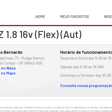
HOME
MEUS FAVORITOS
NOS
 1.8 16v (Flex) (Aut)
o Bernardo
Horário de funcionament
ágrimas, 77 – Rudge Ramos
Segunda à Sexta das 9:00 às 19
do Campo – SP, 09642-000
Sábado das 9:00 às 19:00h
o no Waze
 no Maps
Domingos e Feriados das 10:00 
Consulte nossa programação
 usuários, seja com relação à compra, troca ou qualquer tipo de negociação. As vendas, entregas de 
site pela veracidade e/ou autenticidade das mesmas, nem pelos danos diretos ou indiretos causados a