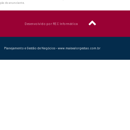
ação do anunciante.
Desenvolvido por REC Informática
Planejamento e Gestão de Negócios – www.maisvalorgestao.com.br