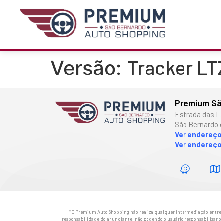
Tracker LTZ
Versão:
Premium Sã
Estrada das L
São Bernardo 
Ver endereç
Ver endereço
*O Premium Auto Shopping não realiza qualquer intermediação entre os
responsabilidade do anunciante, não podendo o usuário responsabilizar o 