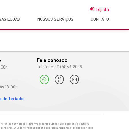
|
Lojista
SAS LOJAS
NOSSOS SERVIÇOS
CONTATO
o
Fale conosco
Telefone: (11) 4853-2988
:00h
às 18:00h
 de feriado
veículos anunciados, informações vinculadas neste site são de inteira
 terceiros. O usuário reconhece sua exclusiva responsabilidade aos riscos