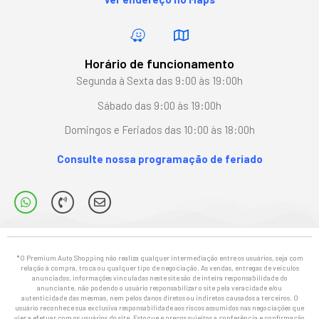
Horário de funcionamento
Segunda à Sexta das 9:00 às 19:00h
Sábado das 9:00 às 19:00h
Domingos e Feriados das 10:00 às 18:00h
Consulte nossa programação de feriado
*O Premium Auto Shopping não realiza qualquer intermediação entre os usuários, seja com
relação à compra, troca ou qualquer tipo de negociação. As vendas, entregas de veículos
anunciados, informações vinculadas neste site são de inteira responsabilidade do
anunciante, não podendo o usuário responsabilizar o site pela veracidade e/ou
autenticidade das mesmas, nem pelos danos diretos ou indiretos causados a terceiros. O
usuário reconhece sua exclusiva responsabilidade aos riscos assumidos nas negociações que
vier a efetuar com os usuários do site. Estoque e preços sujeitos a conferência e confirmação