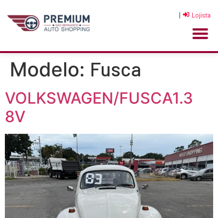
|
Lojista
Fusca
Modelo:
VOLKSWAGEN/FUSCA1.3
8V