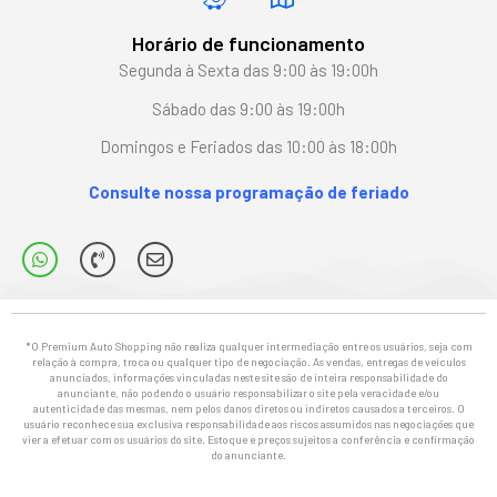
Horário de funcionamento
Segunda à Sexta das 9:00 às 19:00h
Sábado das 9:00 às 19:00h
Domingos e Feriados das 10:00 às 18:00h
Consulte nossa programação de feriado
*O Premium Auto Shopping não realiza qualquer intermediação entre os usuários, seja com
relação à compra, troca ou qualquer tipo de negociação. As vendas, entregas de veículos
anunciados, informações vinculadas neste site são de inteira responsabilidade do
anunciante, não podendo o usuário responsabilizar o site pela veracidade e/ou
autenticidade das mesmas, nem pelos danos diretos ou indiretos causados a terceiros. O
usuário reconhece sua exclusiva responsabilidade aos riscos assumidos nas negociações que
vier a efetuar com os usuários do site. Estoque e preços sujeitos a conferência e confirmação
do anunciante.