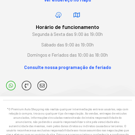
Horário de funcionamento
Segunda à Sexta das 9:00 às 19:00h
Sábado das 9:00 às 19:00h
Domingos e Feriados das 10:00 às 18:00h
Consulte nossa programação de feriado
*O Premium Auto Shopping não realiza qualquer intermediação entre os usuários, seja com
relação à compra, troca ou qualquer tipo de negociação. As vendas, entregas de veículos
anunciados, informações vinculadas neste site são de inteira responsabilidade do
anunciante, não podendo o usuário responsabilizar o site pela veracidade e/ou
autenticidade das mesmas, nem pelos danos diretos ou indiretos causados a terceiros. O
usuário reconhece sua exclusiva responsabilidade aos riscos assumidos nas negociações que
vier a efetuar com os usuários do site. Estoque e preços sujeitos a conferência e confirmação