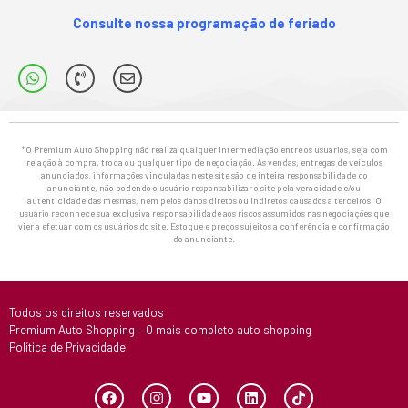
Consulte nossa programação de feriado
*O Premium Auto Shopping não realiza qualquer intermediação entre os usuários, seja com
relação à compra, troca ou qualquer tipo de negociação. As vendas, entregas de veículos
anunciados, informações vinculadas neste site são de inteira responsabilidade do
anunciante, não podendo o usuário responsabilizar o site pela veracidade e/ou
autenticidade das mesmas, nem pelos danos diretos ou indiretos causados a terceiros. O
usuário reconhece sua exclusiva responsabilidade aos riscos assumidos nas negociações que
vier a efetuar com os usuários do site. Estoque e preços sujeitos a conferência e confirmação
do anunciante.
Todos os direitos reservados
Premium Auto Shopping – O mais completo auto shopping
Política de Privacidade