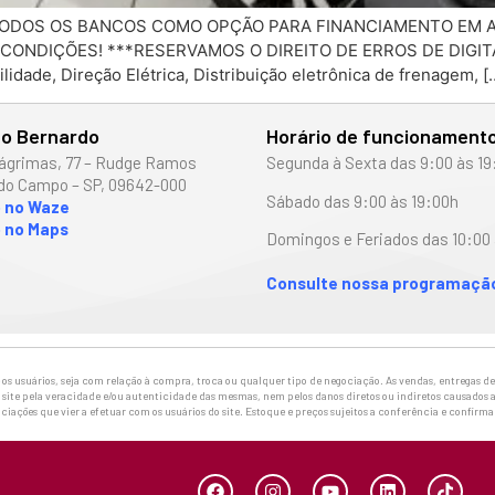
 TODOS OS BANCOS COMO OPÇÃO PARA FINANCIAMENTO EM A
ONDIÇÕES! ***RESERVAMOS O DIREITO DE ERROS DE DIGITAÇÃO
idade, Direção Elétrica, Distribuição eletrônica de frenagem, [
o Bernardo
Horário de funcionament
ágrimas, 77 – Rudge Ramos
Segunda à Sexta das 9:00 às 19
do Campo – SP, 09642-000
Sábado das 9:00 às 19:00h
o no Waze
 no Maps
Domingos e Feriados das 10:00 
Consulte nossa programação
 usuários, seja com relação à compra, troca ou qualquer tipo de negociação. As vendas, entregas de 
site pela veracidade e/ou autenticidade das mesmas, nem pelos danos diretos ou indiretos causados a
ciações que vier a efetuar com os usuários do site. Estoque e preços sujeitos a conferência e confirm