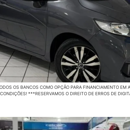
 TODOS OS BANCOS COMO OPÇÃO PARA FINANCIAMENTO EM A
 CONDIÇÕES! ***RESERVAMOS O DIREITO DE ERROS DE DIGI