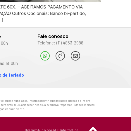
TE 60X. – ACEITAMOS PAGAMENTO VIA
 Outros Opcionais: Banco bi-partido,
…]
o
Fale conosco
Telefone: (11) 4853-2988
:00h
às 18:00h
 de feriado
veículos anunciados, informações vinculadas neste site são de inteira
 terceiros. O usuário reconhece sua exclusiva responsabilidade aos riscos
ação do anunciante.
Desenvolvido por REC Informática