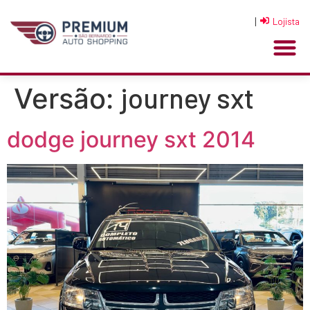
|
Lojista
journey sxt
Versão:
dodge journey sxt 2014