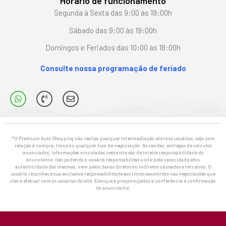
Horário de funcionamento
Segunda à Sexta das 9:00 às 19:00h
Sábado das 9:00 às 19:00h
Domingos e Feriados das 10:00 às 18:00h
Consulte nossa programação de feriado
*O Premium Auto Shopping não realiza qualquer intermediação entre os usuários, seja com
relação à compra, troca ou qualquer tipo de negociação. As vendas, entregas de veículos
anunciados, informações vinculadas neste site são de inteira responsabilidade do
anunciante, não podendo o usuário responsabilizar o site pela veracidade e/ou
autenticidade das mesmas, nem pelos danos diretos ou indiretos causados a terceiros. O
usuário reconhece sua exclusiva responsabilidade aos riscos assumidos nas negociações que
vier a efetuar com os usuários do site. Estoque e preços sujeitos a conferência e confirmação
do anunciante.